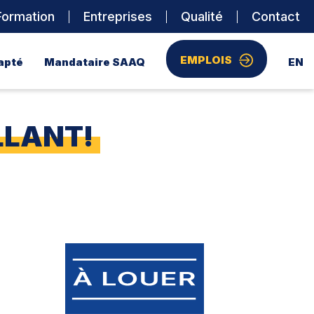
Formation
Entreprises
Qualité
Contact
EMPLOIS
apté
Mandataire SAAQ
EN
LLANT!