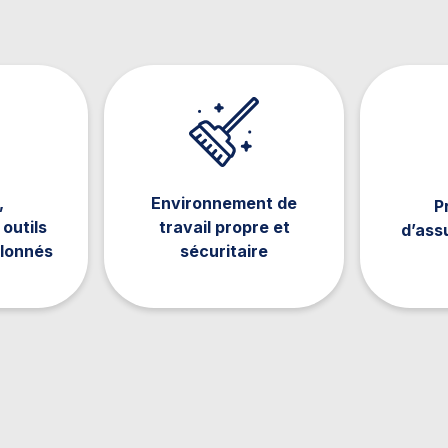
,
Environnement de
P
outils
travail propre et
d’ass
alonnés
sécuritaire